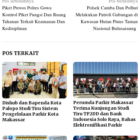
Navigasi
Pos sebelumnya
Pos berikutnya
Piket Provos Polres Gowa
Polsek Camba Dan Polhut
pos
Kontrol Piket Fungsi Dan Ruang
Melakukan Patroli Gabungan di
Tahanan Terkait Keamanan Dan
Kawasan Hutan Pinus Taman
Kedisiplinan
Nasional Bulusaraung
POS TERKAIT
Perumda Parkir Makassar
Dishub dan Bapenda Kota
Terima Kunjungan Studi
Palopo Studi Tiru Sistem
Tiru TP2DD dan Bank
Pengelolaan Parkir Kota
Indonesia Solo Raya, Bahas
Makassar
Elektronifikasi Parkir