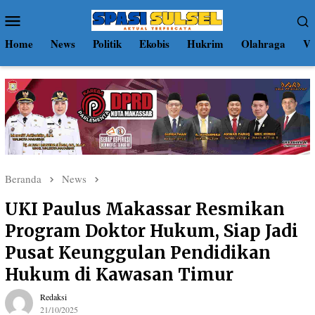
Loncat
Menu
ke
Mobile
konten
Home
News
Politik
Ekobis
Hukrim
Olahraga
Vi
Beranda
News
UKI Paulus Makassar Resmikan
Program Doktor Hukum, Siap Jadi
Pusat Keunggulan Pendidikan
Hukum di Kawasan Timur
Redaksi
21/10/2025