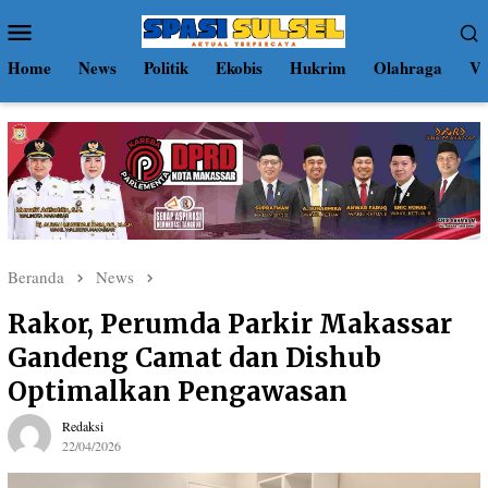
Loncat
Menu
ke
Mobile
konten
Home
News
Politik
Ekobis
Hukrim
Olahraga
Vi
Beranda
News
Rakor, Perumda Parkir Makassar
Gandeng Camat dan Dishub
Optimalkan Pengawasan
Redaksi
22/04/2026