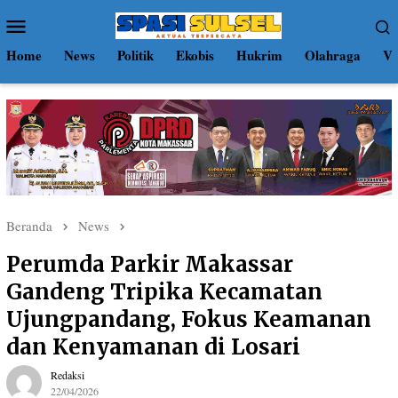
Loncat
Menu
ke
Mobile
konten
Home
News
Politik
Ekobis
Hukrim
Olahraga
Vi
Beranda
News
Perumda Parkir Makassar
Gandeng Tripika Kecamatan
Ujungpandang, Fokus Keamanan
dan Kenyamanan di Losari
Redaksi
22/04/2026