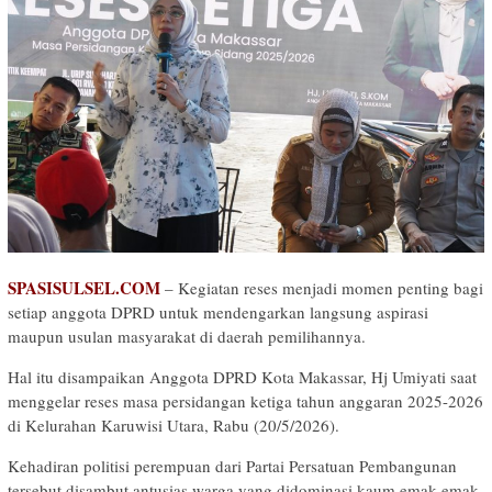
SPASISULSEL.COM
– Kegiatan reses menjadi momen penting bagi
setiap anggota DPRD untuk mendengarkan langsung aspirasi
maupun usulan masyarakat di daerah pemilihannya.
Hal itu disampaikan Anggota DPRD Kota Makassar, Hj Umiyati saat
menggelar reses masa persidangan ketiga tahun anggaran 2025-2026
di Kelurahan Karuwisi Utara, Rabu (20/5/2026).
Kehadiran politisi perempuan dari Partai Persatuan Pembangunan
tersebut disambut antusias warga yang didominasi kaum emak-emak.