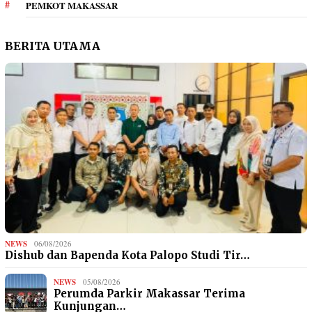
PEMKOT MAKASSAR
BERITA UTAMA
NEWS
06/08/2026
Dishub dan Bapenda Kota Palopo Studi Tir…
NEWS
05/08/2026
Perumda Parkir Makassar Terima
Kunjungan…