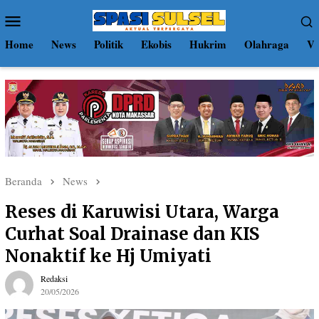
Loncat
Menu
ke
Mobile
konten
Home
News
Politik
Ekobis
Hukrim
Olahraga
Vi
Beranda
News
Reses di Karuwisi Utara, Warga
Curhat Soal Drainase dan KIS
Nonaktif ke Hj Umiyati
Redaksi
20/05/2026