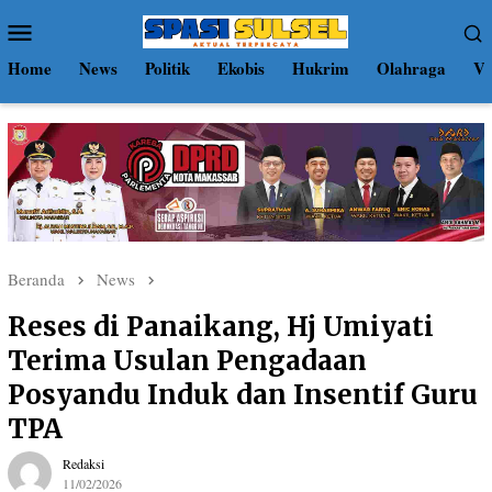
Loncat
Menu
ke
Mobile
konten
Home
News
Politik
Ekobis
Hukrim
Olahraga
Vi
Beranda
News
Reses di Panaikang, Hj Umiyati
Terima Usulan Pengadaan
Posyandu Induk dan Insentif Guru
TPA
Redaksi
11/02/2026