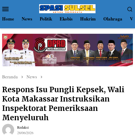
Loncat
Menu
ke
Mobile
konten
Home
News
Politik
Ekobis
Hukrim
Olahraga
Vi
Beranda
News
Respons Isu Pungli Kepsek, Wali
Kota Makassar Instruksikan
Inspektorat Pemeriksaan
Menyeluruh
Redaksi
28/06/2026