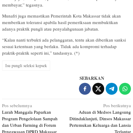
membayar,” tegasnya.
Munafri juga memastikan Pemerintah Kota Makassar tidak akan
memberikan toleransi apabila hasil pemeriksaan membuktikan
adanya praktik pungli atau penyalahgunaan jabatan.
“Kalau nanti terbukti ada pelanggaran, tentu akan diberikan sanksi
sesuai ketentuan yang berlaku. Tidak ada kompromi terhadap
praktik-praktik seperti ini,” tandasnya. (*)
Isu pungli seleksi kepsek
SEBARKAN
Navigasi
Pos sebelumnya
Pos berikutnya
Lurah Manggala Paparkan
Aduan di Medsos Langsung
pos
Program Pengelolaan Sampah
Ditindaklanjuti, Dinsos Makassar
dan Urban Farming di Forum
Pertemukan Keluarga dan Lansia
Pengawasan DPRD Makassar
Terlantar