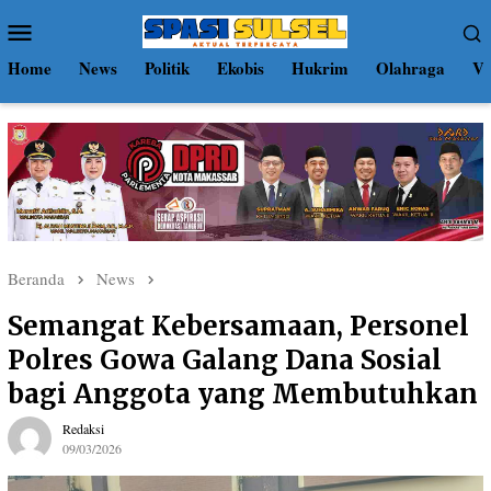
Loncat
Menu
ke
Mobile
konten
Home
News
Politik
Ekobis
Hukrim
Olahraga
Vi
Beranda
News
Semangat Kebersamaan, Personel
Polres Gowa Galang Dana Sosial
bagi Anggota yang Membutuhkan
Redaksi
09/03/2026