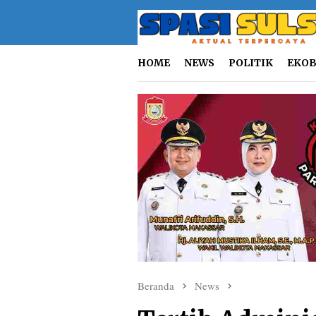
Loncat
ke
konten
HOME
NEWS
POLITIK
EKOB
Beranda
News