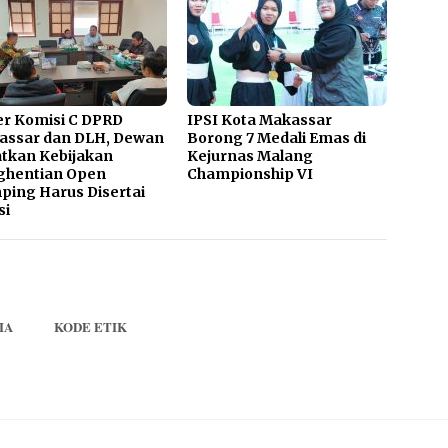
r Komisi C DPRD
IPSI Kota Makassar
assar dan DLH, Dewan
Borong 7 Medali Emas di
tkan Kebijakan
Kejurnas Malang
ghentian Open
Championship VI
ing Harus Disertai
si
IA
KODE ETIK