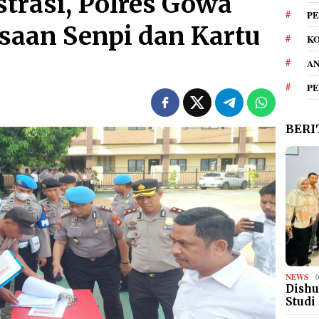
strasi, Polres Gowa
PE
saan Senpi dan Kartu
KO
A
P
BERI
NEWS
Dishu
Studi