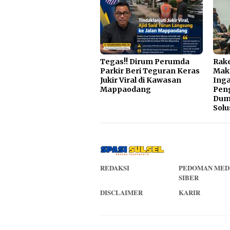
Tegas!! Dirum Perumda
Rake
Parkir Beri Teguran Keras
Mak
Jukir Viral di Kawasan
Inga
Mappaodang
Pen
Dump
Solu
REDAKSI
PEDOMAN MED
SIBER
DISCLAIMER
KARIR