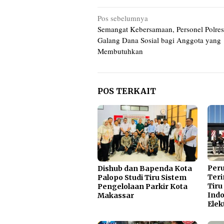
Navigasi
Pos sebelumnya
Semangat Kebersamaan, Personel Polre
pos
Galang Dana Sosial bagi Anggota yang
Membutuhkan
POS TERKAIT
Per
Dishub dan Bapenda Kota
Teri
Palopo Studi Tiru Sistem
Tiru
Pengelolaan Parkir Kota
Indo
Makassar
Elek