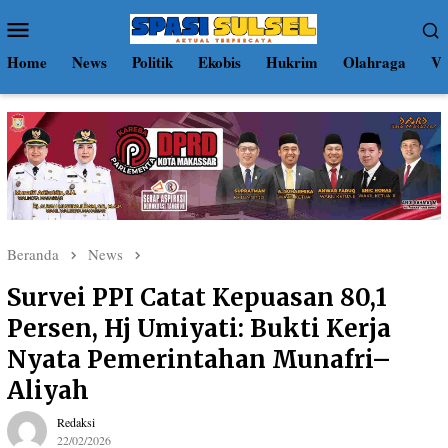
Loncat
Menu
ke
Mobile
konten
Home
News
Politik
Ekobis
Hukrim
Olahraga
Vi
Beranda
News
Survei PPI Catat Kepuasan 80,1
Persen, Hj Umiyati: Bukti Kerja
Nyata Pemerintahan Munafri–
Aliyah
Redaksi
22/02/2026