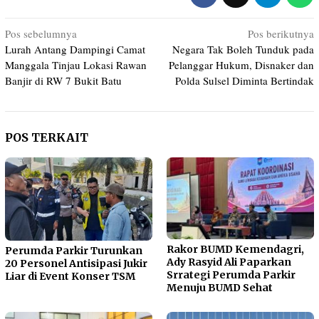
Navigasi
Pos sebelumnya
Pos berikutnya
Lurah Antang Dampingi Camat
Negara Tak Boleh Tunduk pada
pos
Manggala Tinjau Lokasi Rawan
Pelanggar Hukum, Disnaker dan
Banjir di RW 7 Bukit Batu
Polda Sulsel Diminta Bertindak
POS TERKAIT
Rakor BUMD Kemendagri,
Perumda Parkir Turunkan
Ady Rasyid Ali Paparkan
20 Personel Antisipasi Jukir
Srrategi Perumda Parkir
Liar di Event Konser TSM
Menuju BUMD Sehat