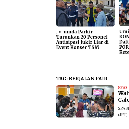
«
rumda Parkir
Umi
Perumda Parkir
kassar Terima
KON
Turunkan 20 Personel
njungan Studi Tiru
Daft
Antisipasi Jukir Liar di
2DD dan Bank
POR
Event Konser TSM
donesia Solo Raya,
Ket
has Elektronifikasi
rkir
TAG:
BERJALAN FAIR
NEWS
R
Wal
Cal
SPASI
(JPT)