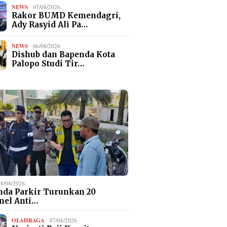
NEWS
07/08/2026
Rakor BUMD Kemendagri,
Ady Rasyid Ali Pa…
NEWS
06/08/2026
Dishub dan Bapenda Kota
Palopo Studi Tir…
08/08/2026
da Parkir Turunkan 20
nel Anti…
OLAHRAGA
07/08/2026