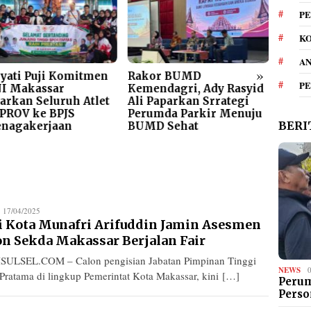
PE
KO
A
»
yati Puji Komitmen
Rakor BUMD
Dishu
P
I Makassar
Kemendagri, Ady Rasyid
Kota 
arkan Seluruh Atlet
Ali Paparkan Srrategi
Siste
PROV ke BPJS
Perumda Parkir Menuju
Parki
BERI
enagakerjaan
BUMD Sehat
edaksi
17/04/2025
i Kota Munafri Arifuddin Jamin Asesmen
on Sekda Makassar Berjalan Fair
SULSEL.COM – Calon pengisian Jabatan Pimpinan Tinggi
NEWS
 Pratama di lingkup Pemerintat Kota Makassar, kini […]
Perum
Perso