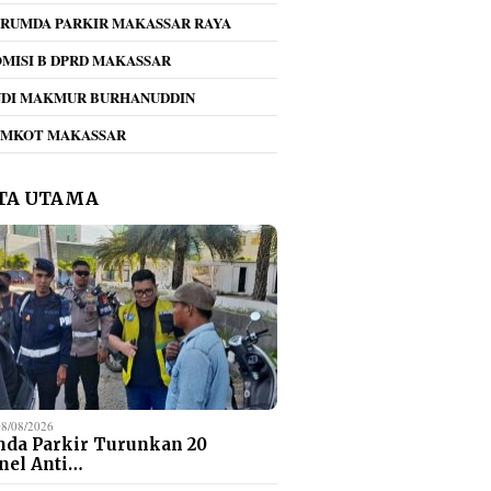
RUMDA PARKIR MAKASSAR RAYA
MISI B DPRD MAKASSAR
NDI MAKMUR BURHANUDDIN
b dan Bapenda
Perumda Parkir
Perumd
EMKOT MAKASSAR
Palopo Studi Tiru
Makassar Terima
Turunk
m Pengelolaan
Kunjungan Studi Tiru
Antisip
r Kota Makassar
TP2DD dan Bank
Event 
TA UTAMA
Indonesia Solo Raya,
Bahas Elektronifikasi
Parkir
08/08/2026
da Parkir Turunkan 20
nel Anti…