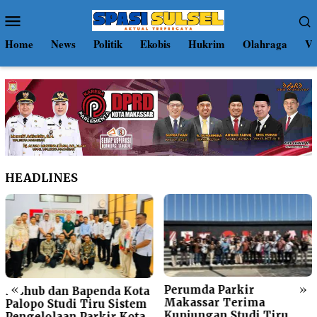
Loncat
Menu
ke
Mobile
konten
Home
News
Politik
Ekobis
Hukrim
Olahraga
Vi
HEADLINES
«
»
Perumda Parkir
Dishub dan Bapenda Kota
Makassar Terima
Palopo Studi Tiru Sistem
Kunjungan Studi Tiru
Pengelolaan Parkir Kota