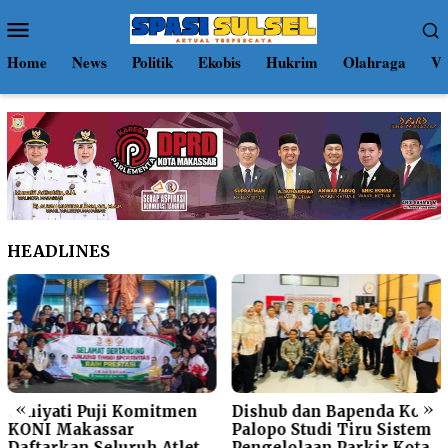
Loncat
Menu
ke
Mobile
konten
Home
News
Politik
Ekobis
Hukrim
Olahraga
Vi
HEADLINES
«
»
Umiyati Puji Komitmen
Dishub dan Bapenda Kota
KONI Makassar
Palopo Studi Tiru Sistem
Daftarkan Seluruh Atlet
Pengelolaan Parkir Kota