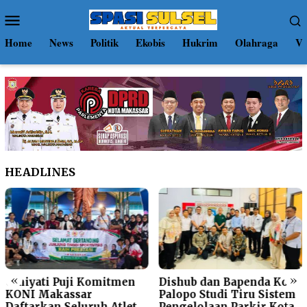
Loncat
Menu
ke
Mobile
konten
Home
News
Politik
Ekobis
Hukrim
Olahraga
Vi
HEADLINES
«
»
Umiyati Puji Komitmen
Dishub dan Bapenda Kota
KONI Makassar
Palopo Studi Tiru Sistem
Daftarkan Seluruh Atlet
Pengelolaan Parkir Kota