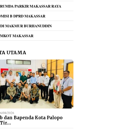
RUMDA PARKIR MAKASSAR RAYA
MISI B DPRD MAKASSAR
NDI MAKMUR BURHANUDDIN
kan Pilah Sampah
Tegas!! Dirum Perumda
Umiyat
EMKOT MAKASSAR
gema di Perumda
Parkir Beri Teguran
KONI 
r Makassar Raya,
Keras Jukir Viral di
Daftar
jak Seluruh
Kawasan Mappaodang
PORPR
TA UTAMA
en Bergerak
Ketena
ama
06/08/2026
b dan Bapenda Kota Palopo
 Tir…