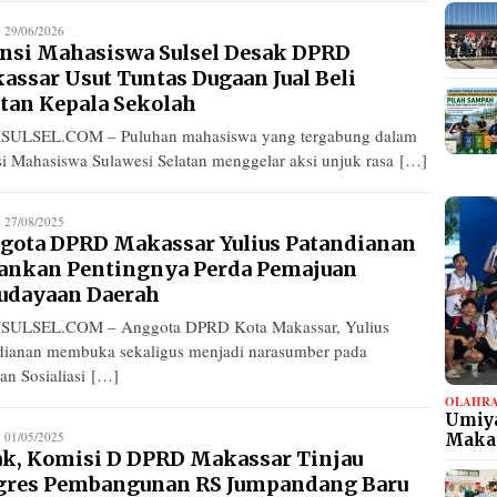
edaksi
29/06/2026
ansi Mahasiswa Sulsel Desak DPRD
assar Usut Tuntas Dugaan Jual Beli
atan Kepala Sekolah
SULSEL.COM – Puluhan mahasiswa yang tergabung dalam
si Mahasiswa Sulawesi Selatan menggelar aksi unjuk rasa […]
edaksi
27/08/2025
gota DPRD Makassar Yulius Patandianan
ankan Pentingnya Perda Pemajuan
udayaan Daerah
SULSEL.COM – Anggota DPRD Kota Makassar, Yulius
dianan membuka sekaligus menjadi narasumber pada
an Sosialiasi […]
OLAHR
Umiya
edaksi
01/05/2025
Maka
ak, Komisi D DPRD Makassar Tinjau
gres Pembangunan RS Jumpandang Baru