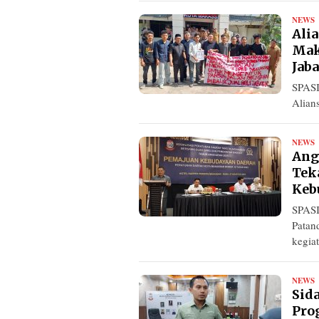
NEWS
R
Ali
Mak
Jab
SPASI
Alian
NEWS
R
Ang
Tek
Keb
SPASI
Patan
kegiat
NEWS
R
Sid
Pro