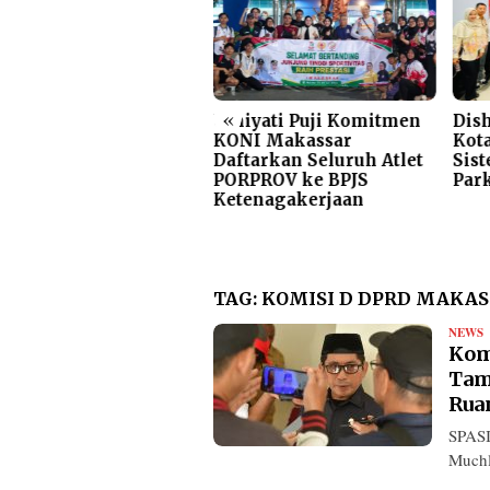
«
gas!! Dirum Perumda
Umiyati Puji Komitmen
Dis
rkir Beri Teguran
KONI Makassar
Kota
as Jukir Viral di
Daftarkan Seluruh Atlet
Sis
wasan Mappaodang
PORPROV ke BPJS
Par
Ketenagakerjaan
TAG:
KOMISI D DPRD MAKAS
NEWS
R
Kom
Tam
Rua
SPASI
Muchl