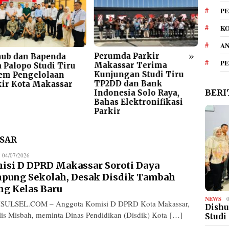
PE
KO
A
»
Perumda Parkir
Gera
hub dan Bapenda
P
Makassar Terima
Meng
 Palopo Studi Tiru
Kunjungan Studi Tiru
Parki
tem Pengelolaan
TP2DD dan Bank
ARA A
kir Kota Makassar
BERI
Indonesia Solo Raya,
Elem
Bahas Elektronifikasi
Bers
Parkir
SAR
edaksi
04/07/2026
isi D DPRD Makassar Soroti Daya
pung Sekolah, Desak Disdik Tambah
ng Kelas Baru
NEWS
SULSEL.COM – Anggota Komisi D DPRD Kota Makassar,
Dishu
is Misbah, meminta Dinas Pendidikan (Disdik) Kota […]
Studi