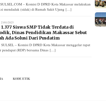
ISULSEL.COM – Komisi D DPRD Kota Makassar melakukan
ksi mendadak (sidak) di Rumah Sakit Ujung […]
edaksi
23/01/2025
 1.377 Siswa SMP Tidak Terdata di
odik, Dinas Pendidikan Makassar Sebut
ah Ada Solusi Dari Pusdatim
 SULSEL – Komisi D DPRD Kota Makassar menggelar rapat
r pendapat (RDP) bersama Dinas […]
IA
KODE ETIK