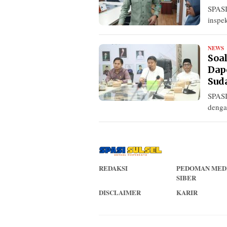
SPAS
inspe
NEWS
R
Soal
Dap
Sud
SPASI
denga
REDAKSI
PEDOMAN MED
SIBER
DISCLAIMER
KARIR