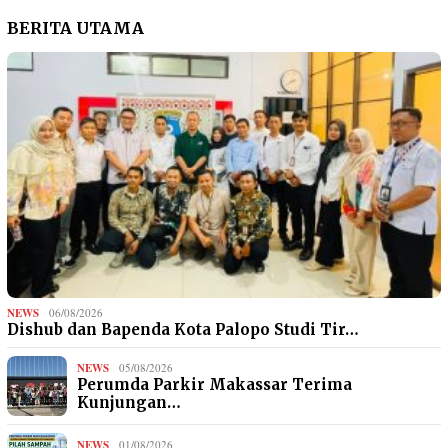
BERITA UTAMA
NEWS
06/08/2026
Dishub dan Bapenda Kota Palopo Studi Tir…
NEWS
05/08/2026
Perumda Parkir Makassar Terima
Kunjungan…
NEWS
01/08/2026