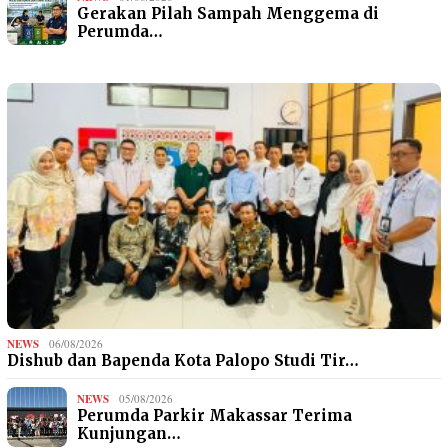
Gerakan Pilah Sampah Menggema di
Perumda…
NEWS
06/08/2026
Dishub dan Bapenda Kota Palopo Studi Tir…
NEWS
05/08/2026
Perumda Parkir Makassar Terima
Kunjungan…