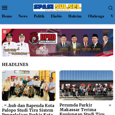
Loncat
Menu
ke
Mobile
konten
Home
News
Politik
Ekobis
Hukrim
Olahraga
Vi
HEADLINES
«
»
Perumda Parkir
Gerakan Pilah Samp
Kota
Makassar Terima
Menggema di Perum
stem
Kunjungan Studi Tiru
Parkir Makassar Ray
ota