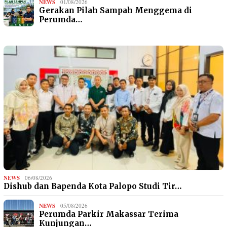
NEWS
01/08/2026
Gerakan Pilah Sampah Menggema di
Perumda…
NEWS
06/08/2026
Dishub dan Bapenda Kota Palopo Studi Tir…
NEWS
05/08/2026
Perumda Parkir Makassar Terima
Kunjungan…