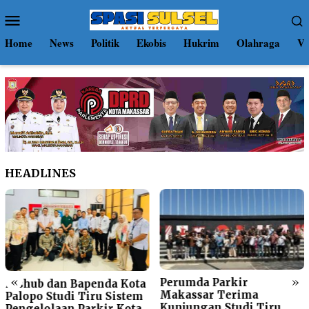
Loncat
Menu
ke
Mobile
konten
Home
News
Politik
Ekobis
Hukrim
Olahraga
Vi
HEADLINES
«
»
Perumda Parkir
Dishub dan Bapenda Kota
Makassar Terima
Palopo Studi Tiru Sistem
Kunjungan Studi Tiru
Pengelolaan Parkir Kota