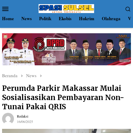
Loncat
Menu
ke
Mobile
konten
Home
News
Politik
Ekobis
Hukrim
Olahraga
Vi
Beranda
News
Perumda Parkir Makassar Mulai
Sosialisasikan Pembayaran Non-
Tunai Pakai QRIS
Redaksi
16/06/2025