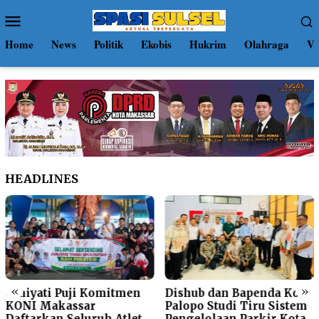
Loncat
Menu
ke
Mobile
konten
Home
News
Politik
Ekobis
Hukrim
Olahraga
Vi
HEADLINES
«
»
Umiyati Puji Komitmen
Dishub dan Bapenda Kota
KONI Makassar
Palopo Studi Tiru Sistem
Daftarkan Seluruh Atlet
Pengelolaan Parkir Kota