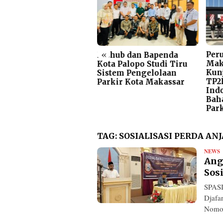
«
ker Komisi C DPRD
Per
Dishub dan Bapenda
kassar dan DLH,
Mak
Kota Palopo Studi Tiru
wan Ingatkan
Kun
Sistem Pengelolaan
bijakan Penghentian
TP2
Parkir Kota Makassar
en Dumping Harus
Indo
sertai Solusi
Baha
Par
TAG:
SOSIALISASI PERDA ANJ
NEWS
R
Ang
Sosi
SPASI
Djafa
Nomo