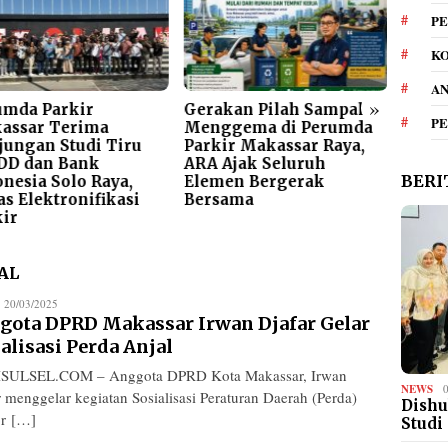
PE
KO
A
»
umda Parkir
Gerakan Pilah Sampah
Tegas
P
assar Terima
Menggema di Perumda
Parki
jungan Studi Tiru
Parkir Makassar Raya,
Keras
DD dan Bank
ARA Ajak Seluruh
Kawa
BERI
nesia Solo Raya,
Elemen Bergerak
s Elektronifikasi
Bersama
kir
AL
edaksi
20/03/2025
gota DPRD Makassar Irwan Djafar Gelar
alisasi Perda Anjal
SULSEL.COM – Anggota DPRD Kota Makassar, Irwan
NEWS
r menggelar kegiatan Sosialisasi Peraturan Daerah (Perda)
Dishu
r […]
Studi