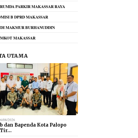
RUMDA PARKIR MAKASSAR RAYA
MISI B DPRD MAKASSAR
NDI MAKMUR BURHANUDDIN
!! Dirum Perumda
Raker Komisi C DPRD
Dishub
EMKOT MAKASSAR
r Beri Teguran
Makassar dan DLH,
Kota P
 Jukir Viral di
Dewan Ingatkan
Sistem
san Mappaodang
Kebijakan Penghentian
Parkir
TA UTAMA
Open Dumping Harus
Disertai Solusi
06/08/2026
b dan Bapenda Kota Palopo
 Tir…