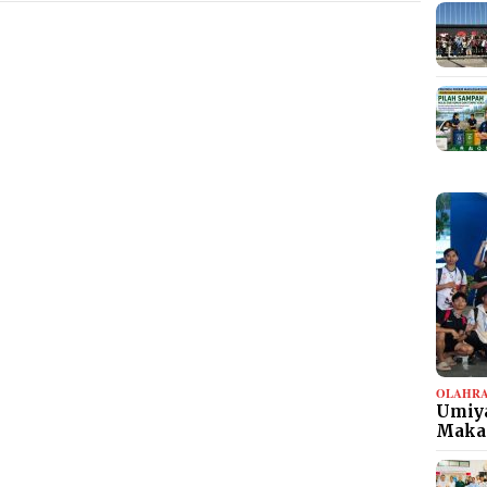
OLAHR
Umiya
Maka