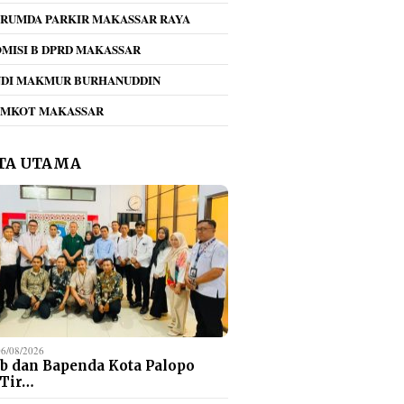
RUMDA PARKIR MAKASSAR RAYA
MISI B DPRD MAKASSAR
NDI MAKMUR BURHANUDDIN
kan Pilah Sampah
Tegas!! Dirum Perumda
Umiyat
EMKOT MAKASSAR
gema di Perumda
Parkir Beri Teguran
KONI 
r Makassar Raya,
Keras Jukir Viral di
Daftar
jak Seluruh
Kawasan Mappaodang
PORPR
TA UTAMA
en Bergerak
Ketena
ama
06/08/2026
b dan Bapenda Kota Palopo
 Tir…