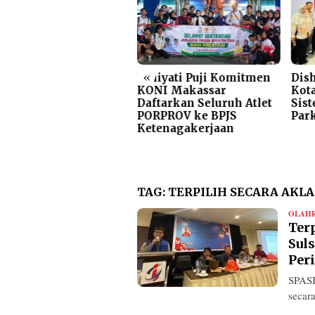
«
gas!! Dirum Perumda
Umiyati Puji Komitmen
Dis
rkir Beri Teguran
KONI Makassar
Kota
as Jukir Viral di
Daftarkan Seluruh Atlet
Sis
wasan Mappaodang
PORPROV ke BPJS
Par
Ketenagakerjaan
TAG:
TERPILIH SECARA AKL
OLAH
Ter
Sul
Per
SPASI
secar