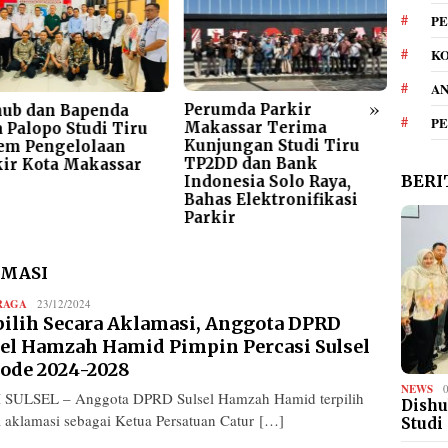
PE
KO
A
»
Perumda Parkir
Gera
hub dan Bapenda
P
Makassar Terima
Meng
 Palopo Studi Tiru
Kunjungan Studi Tiru
Parki
tem Pengelolaan
TP2DD dan Bank
ARA A
kir Kota Makassar
BERI
Indonesia Solo Raya,
Elem
Bahas Elektronifikasi
Bers
Parkir
AMASI
RAGA
Redaksi
23/12/2024
pilih Secara Aklamasi, Anggota DPRD
sel Hamzah Hamid Pimpin Percasi Sulsel
iode 2024-2028
NEWS
 SULSEL – Anggota DPRD Sulsel Hamzah Hamid terpilih
Dishu
a aklamasi sebagai Ketua Persatuan Catur […]
Studi