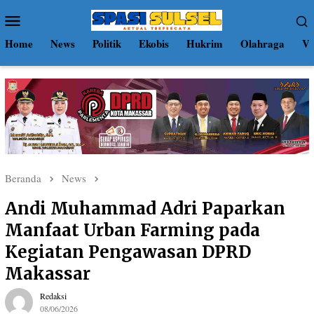
Loncat
Menu
ke
Mobile
konten
Home
News
Politik
Ekobis
Hukrim
Olahraga
Vi
Beranda
News
Andi Muhammad Adri Paparkan
Manfaat Urban Farming pada
Kegiatan Pengawasan DPRD
Makassar
Redaksi
08/06/2026