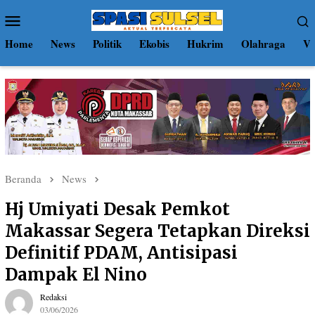
Loncat
Menu
ke
Mobile
konten
Home
News
Politik
Ekobis
Hukrim
Olahraga
Vi
Beranda
News
Hj Umiyati Desak Pemkot
Makassar Segera Tetapkan Direksi
Definitif PDAM, Antisipasi
Dampak El Nino
Redaksi
03/06/2026