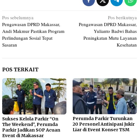
Navigasi
Pos sebelumnya
Pos berikutnya
Pengawasan DPRD Makassar,
Pengawasan DPRD Makassar,
pos
Andi Makmur Pastikan Program
Yulianto Badwi Bahas
Perlindungan Sosial Tepat
Peningkatan Mutu Layanan
Sasaran
Kesehatan
POS TERKAIT
Perumda Parkir Turunkan
Sukses Kelola Parkir “On
20 Personel Antisipasi Jukir
The Weekend”, Perumda
Liar di Event Konser TSM
Parkir Jadikan SOP Acuan
Event di Makassar