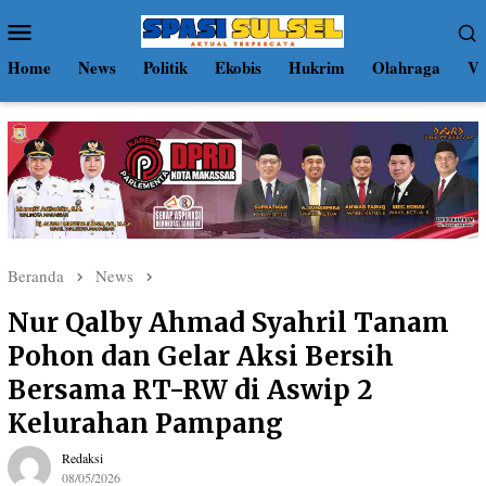
Loncat
Menu
ke
Mobile
konten
Home
News
Politik
Ekobis
Hukrim
Olahraga
Vi
Beranda
News
Nur Qalby Ahmad Syahril Tanam
Pohon dan Gelar Aksi Bersih
Bersama RT-RW di Aswip 2
Kelurahan Pampang
Redaksi
08/05/2026