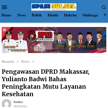
Loncat
Menu
ke
Mobile
konten
Home
News
Politik
Ekobis
Hukrim
Olahraga
Vi
Beranda
News
Pengawasan DPRD Makassar,
Yulianto Badwi Bahas
Peningkatan Mutu Layanan
Kesehatan
Redaksi
08/05/2026