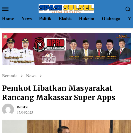
Loncat
Menu
ke
Mobile
konten
Home
News
Politik
Ekobis
Hukrim
Olahraga
Vi
Beranda
News
Pemkot Libatkan Masyarakat
Rancang Makassar Super Apps
Redaksi
15/04/2025