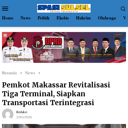
Loncat
Menu
ke
Mobile
konten
Home
News
Politik
Ekobis
Hukrim
Olahraga
Vi
Beranda
News
Pemkot Makassar Revitalisasi
Tiga Terminal, Siapkan
Transportasi Terintegrasi
Redaksi
23/01/2026