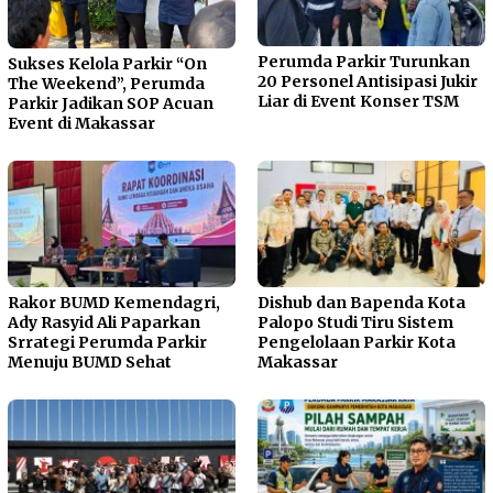
Perumda Parkir Turunkan
Sukses Kelola Parkir “On
20 Personel Antisipasi Jukir
The Weekend”, Perumda
Liar di Event Konser TSM
Parkir Jadikan SOP Acuan
Event di Makassar
Rakor BUMD Kemendagri,
Dishub dan Bapenda Kota
Ady Rasyid Ali Paparkan
Palopo Studi Tiru Sistem
Srrategi Perumda Parkir
Pengelolaan Parkir Kota
Menuju BUMD Sehat
Makassar