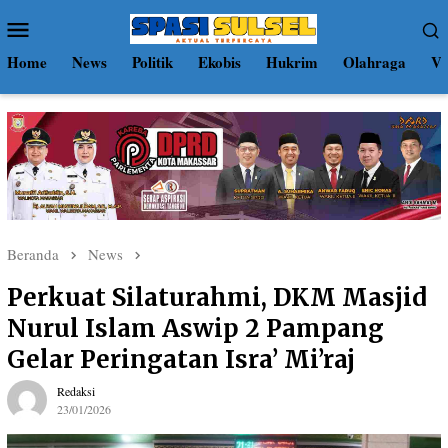
Loncat
Menu
ke
Mobile
konten
Home
News
Politik
Ekobis
Hukrim
Olahraga
Vi
Beranda
News
Perkuat Silaturahmi, DKM Masjid
Nurul Islam Aswip 2 Pampang
Gelar Peringatan Isra’ Mi’raj
Redaksi
23/01/2026