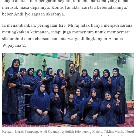
“Jagai anakta’ dari pengaruh negatif, terutama narkoba yang dapat
merusak masa depannya. Kontrol anakta’ cari tau keberadaannya,”
beber Andi Iyo sapaan akrabnya.
Ia menambahkan, peringatan Isra’ Mi’raj tidak hanya menjadi sarana
meningkatkan keimanan, tetapi juga momentum untuk mempererat
silaturahmi dan kebersamaan antarwarga di lingkungan Asrama
Wipayana 2.
Ketgam: Lurah Pampang, Andi Quandy Ayatullah foto bareng Majelis Taklim Masjid Nurul