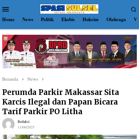
Loncat
Menu
ke
Mobile
konten
Home
News
Politik
Ekobis
Hukrim
Olahraga
Vi
Beranda
News
Perumda Parkir Makassar Sita
Karcis Ilegal dan Papan Bicara
Tarif Parkir PO Litha
Redaksi
11/06/2025