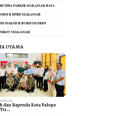
RUMDA PARKIR MAKASSAR RAYA
MISI B DPRD MAKASSAR
NDI MAKMUR BURHANUDDIN
!! Dirum Perumda
Umiyati Puji Komitmen
Dishub
EMKOT MAKASSAR
r Beri Teguran
KONI Makassar
Kota P
 Jukir Viral di
Daftarkan Seluruh Atlet
Sistem
san Mappaodang
PORPROV ke BPJS
Parkir
TA UTAMA
Ketenagakerjaan
06/08/2026
b dan Bapenda Kota Palopo
 Tir…