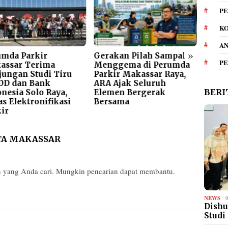
PE
KO
A
»
umda Parkir
Gerakan Pilah Sampah
Tegas
P
assar Terima
Menggema di Perumda
Parki
jungan Studi Tiru
Parkir Makassar Raya,
Keras
DD dan Bank
ARA Ajak Seluruh
Kawa
BERI
nesia Solo Raya,
Elemen Bergerak
s Elektronifikasi
Bersama
kir
A MAKASSAR
n yang Anda cari. Mungkin pencarian dapat membantu.
NEWS
Dishu
Studi