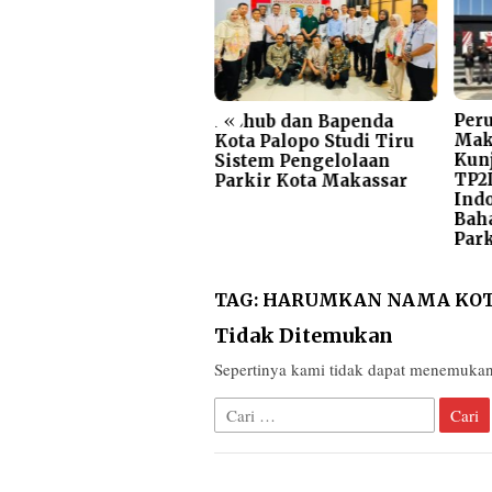
«
Per
iyati Puji Komitmen
Dishub dan Bapenda
Mak
NI Makassar
Kota Palopo Studi Tiru
Kun
ftarkan Seluruh Atlet
Sistem Pengelolaan
TP2
RPROV ke BPJS
Parkir Kota Makassar
Indo
tenagakerjaan
Baha
Par
TAG:
HARUMKAN NAMA KOT
Tidak Ditemukan
Sepertinya kami tidak dapat menemuka
Cari
untuk: