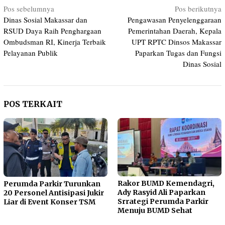
Navigasi
Pos sebelumnya
Pos berikutnya
Dinas Sosial Makassar dan
Pengawasan Penyelenggaraan
pos
RSUD Daya Raih Penghargaan
Pemerintahan Daerah, Kepala
Ombudsman RI, Kinerja Terbaik
UPT RPTC Dinsos Makassar
Pelayanan Publik
Paparkan Tugas dan Fungsi
Dinas Sosial
POS TERKAIT
Rakor BUMD Kemendagri,
Perumda Parkir Turunkan
Ady Rasyid Ali Paparkan
20 Personel Antisipasi Jukir
Srrategi Perumda Parkir
Liar di Event Konser TSM
Menuju BUMD Sehat