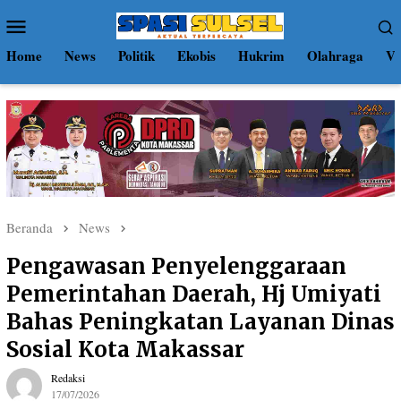
Loncat
Menu
ke
Mobile
konten
Home
News
Politik
Ekobis
Hukrim
Olahraga
Vi
Beranda
News
Pengawasan Penyelenggaraan
Pemerintahan Daerah, Hj Umiyati
Bahas Peningkatan Layanan Dinas
Sosial Kota Makassar
Redaksi
17/07/2026