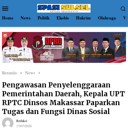
Loncat
Menu
ke
Mobile
konten
Home
News
Politik
Ekobis
Hukrim
Olahraga
Vi
Beranda
News
Pengawasan Penyelenggaraan
Pemerintahan Daerah, Kepala UPT
RPTC Dinsos Makassar Paparkan
Tugas dan Fungsi Dinas Sosial
Redaksi
17/07/2026