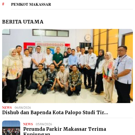
PEMKOT MAKASSAR
BERITA UTAMA
NEWS
06/08/2026
Dishub dan Bapenda Kota Palopo Studi Tir…
NEWS
05/08/2026
Perumda Parkir Makassar Terima
Kunjungan…