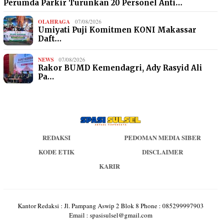
Perumda Parkir Turunkan 20 Personel Anti…
OLAHRAGA
07/08/2026
Umiyati Puji Komitmen KONI Makassar
Daft…
NEWS
07/08/2026
Rakor BUMD Kemendagri, Ady Rasyid Ali
Pa…
REDAKSI
PEDOMAN MEDIA SIBER
KODE ETIK
DISCLAIMER
KARIR
Kantor Redaksi : Jl. Pampang Aswip 2 Blok 8 Phone : 085299997903
Email : spasisulsel@gmail.com