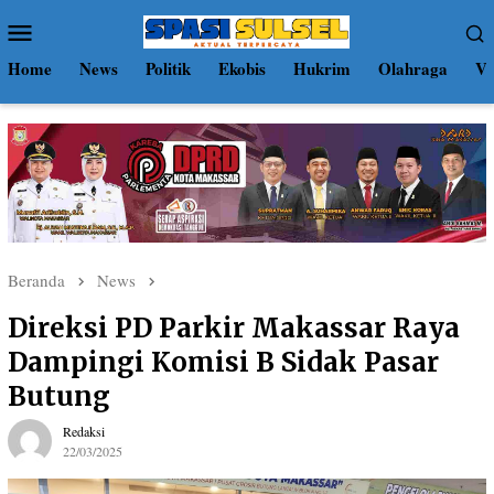
Loncat
Menu
ke
Mobile
konten
Home
News
Politik
Ekobis
Hukrim
Olahraga
Vi
Beranda
News
Direksi PD Parkir Makassar Raya
Dampingi Komisi B Sidak Pasar
Butung
Redaksi
22/03/2025