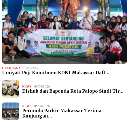
OLAHRAGA
07/08/2026
Umiyati Puji Komitmen KONI Makassar Daft…
NEWS
06/08/2026
Dishub dan Bapenda Kota Palopo Studi Tir…
NEWS
05/08/2026
Perumda Parkir Makassar Terima
Kunjungan…