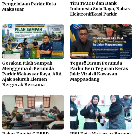
Tiru TP2DD dan Bank
Pengelolaan Parkir Kota
Indonesia Solo Raya, Bahas
Makassar
Elektronifikasi Parkir
Gerakan Pilah Sampah
Tegas!! Dirum Perumda
Menggema di Perumda
Parkir Beri Teguran Keras
Parkir Makassar Raya, ARA
Jukir Viral di Kawasan
Ajak Seluruh Elemen
Mappaodang
Bergerak Bersama
Raker Komisi C DPRD
IPSI Kota Makassar Borong