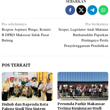
SEBARKAN
Navigasi
Pos sebelumnya
Pos berikutnya
Respon Aspirasi Warga, Komisi
Sosper, Legislator Andi Makmur
pos
B DPRD Makassar Sidak Pasar
Burhanuddin Paparkan
Butung
Pentingnya Perda
Penyelenggaraan Pendidikan
POS TERKAIT
Perumda Parkir Makassar
Dishub dan Bapenda Kota
Terima Kunjungan Studi
Palopo Studi Tiru Sistem