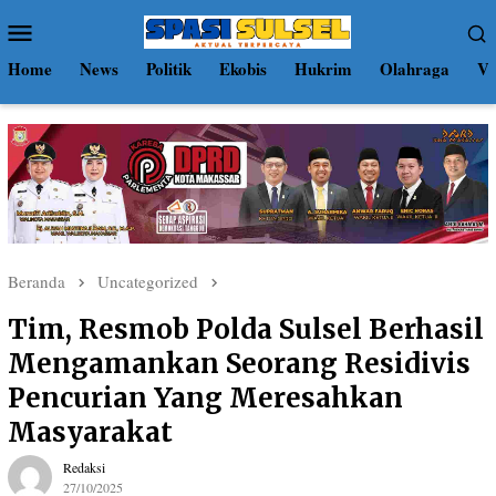
Loncat
Menu
ke
Mobile
konten
Home
News
Politik
Ekobis
Hukrim
Olahraga
Vi
Beranda
Uncategorized
Tim, Resmob Polda Sulsel Berhasil
Mengamankan Seorang Residivis
Pencurian Yang Meresahkan
Masyarakat
Redaksi
27/10/2025