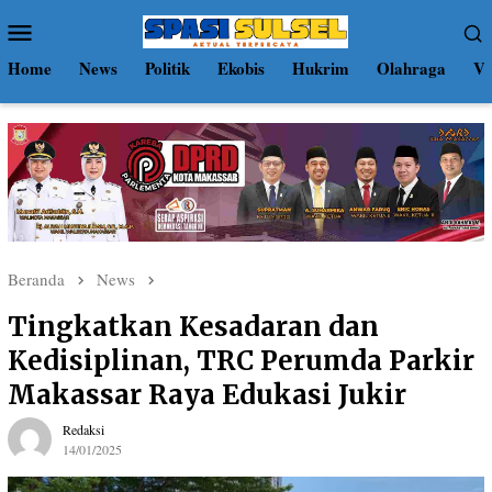
Loncat
Menu
ke
Mobile
konten
Home
News
Politik
Ekobis
Hukrim
Olahraga
Vi
Beranda
News
Tingkatkan Kesadaran dan
Kedisiplinan, TRC Perumda Parkir
Makassar Raya Edukasi Jukir
Redaksi
14/01/2025