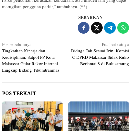
risiko pencurian, kerusakan kendaraan, atau insiden lain yang dapat
merugikan pengguna parkir,” tambahnya. (**)
SEBARKAN
Navigasi
Pos sebelumnya
Pos berikutnya
Tingkatkan Kinerja dan
Diduga Tak Sesuai Izin, Komisi
pos
Kedisiplinan, Satpol PP Kota
C DPRD Makassar Sidak Ruko
Makassar Gelar Rakor Internal
Berlantai 8 di Bulusaraung
Lingkup Bidang Tibumtranmas
POS TERKAIT