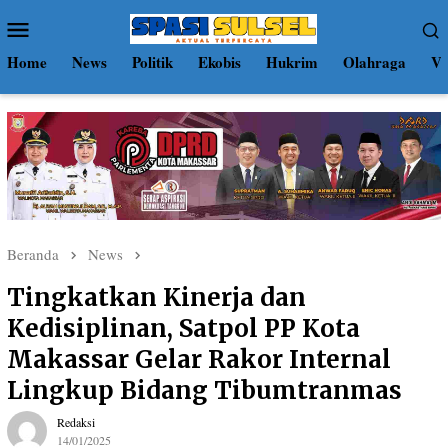
Loncat
Menu
ke
Mobile
konten
Home
News
Politik
Ekobis
Hukrim
Olahraga
Vi
Beranda
News
Tingkatkan Kinerja dan
Kedisiplinan, Satpol PP Kota
Makassar Gelar Rakor Internal
Lingkup Bidang Tibumtranmas
Redaksi
14/01/2025