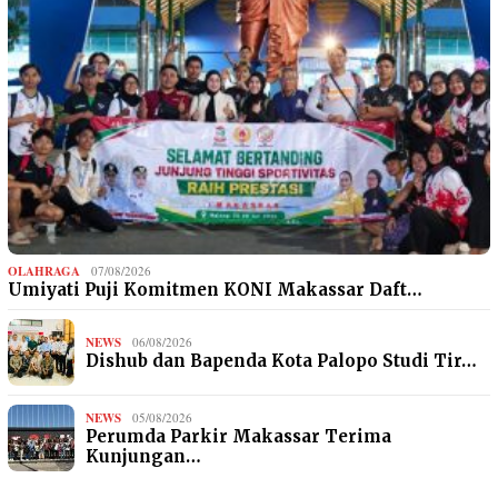
OLAHRAGA
07/08/2026
Umiyati Puji Komitmen KONI Makassar Daft…
NEWS
06/08/2026
Dishub dan Bapenda Kota Palopo Studi Tir…
NEWS
05/08/2026
Perumda Parkir Makassar Terima
Kunjungan…