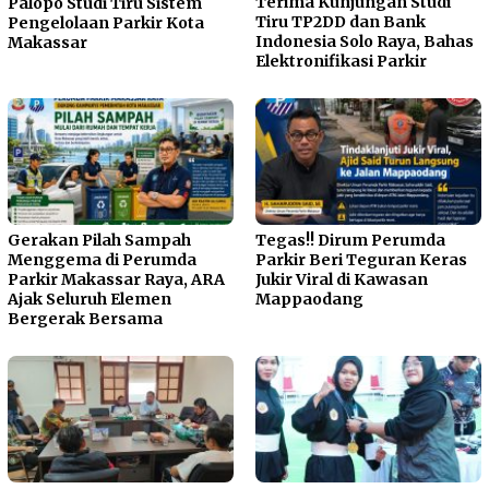
Terima Kunjungan Studi
Palopo Studi Tiru Sistem
Tiru TP2DD dan Bank
Pengelolaan Parkir Kota
Indonesia Solo Raya, Bahas
Makassar
Elektronifikasi Parkir
Gerakan Pilah Sampah
Tegas!! Dirum Perumda
Menggema di Perumda
Parkir Beri Teguran Keras
Parkir Makassar Raya, ARA
Jukir Viral di Kawasan
Ajak Seluruh Elemen
Mappaodang
Bergerak Bersama