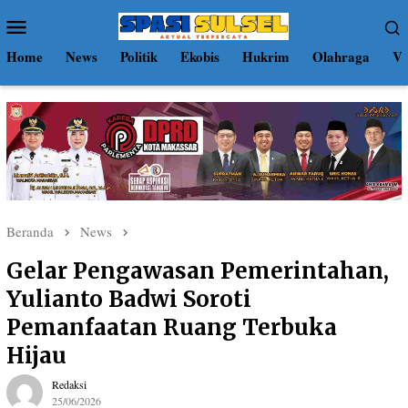
Loncat
Menu
ke
Mobile
konten
Home
News
Politik
Ekobis
Hukrim
Olahraga
Vi
Beranda
News
Gelar Pengawasan Pemerintahan,
Yulianto Badwi Soroti
Pemanfaatan Ruang Terbuka
Hijau
Redaksi
25/06/2026