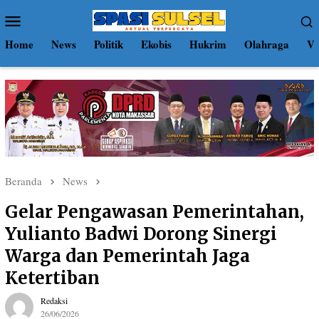
Loncat
Menu
ke
Mobile
konten
Home
News
Politik
Ekobis
Hukrim
Olahraga
Vi
Beranda
News
Gelar Pengawasan Pemerintahan,
Yulianto Badwi Dorong Sinergi
Warga dan Pemerintah Jaga
Ketertiban
Redaksi
26/06/2026