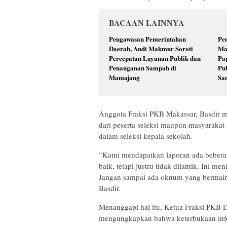
BACAAN LAINNYA
Pengawasan Pemerintahan
Pe
Daerah, Andi Makmur Soroti
Ma
Percepatan Layanan Publik dan
Pa
Penanganan Sampah di
Pu
Mamajang
Sa
Anggota Fraksi PKB Makassar, Basdir 
dari peserta seleksi maupun masyarakat
dalam seleksi kepala sekolah.
“Kami mendapatkan laporan ada beberap
baik, tetapi justru tidak dilantik. Ini 
Jangan sampai ada oknum yang bermain d
Basdir.
Menanggapi hal itu, Ketua Fraksi PK
mengungkapkan bahwa keterbukaan inform