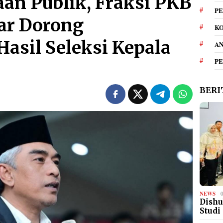
aan Publik, Fraksi PKB
PE
r Dorong
KO
asil Seleksi Kepala
A
P
BERI
NEWS
Dishu
Studi