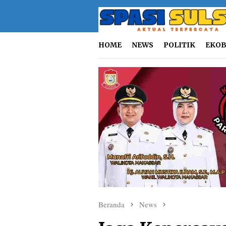
Loncat
ke
konten
HOME
NEWS
POLITIK
EKOB
Beranda
News