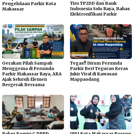
Tiru TP2DD dan Bank
Pengelolaan Parkir Kota
Indonesia Solo Raya, Bahas
Makassar
Elektronifikasi Parkir
Gerakan Pilah Sampah
Tegas!! Dirum Perumda
Menggema di Perumda
Parkir Beri Teguran Keras
Parkir Makassar Raya, ARA
Jukir Viral di Kawasan
Ajak Seluruh Elemen
Mappaodang
Bergerak Bersama
Raker Komisi C DPRD
IPSI Kota Makassar Borong