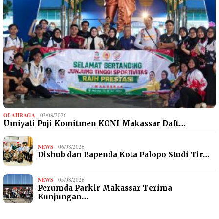
OLAHRAGA
07/08/2026
Umiyati Puji Komitmen KONI Makassar Daft…
NEWS
06/08/2026
Dishub dan Bapenda Kota Palopo Studi Tir…
NEWS
05/08/2026
Perumda Parkir Makassar Terima
Kunjungan…