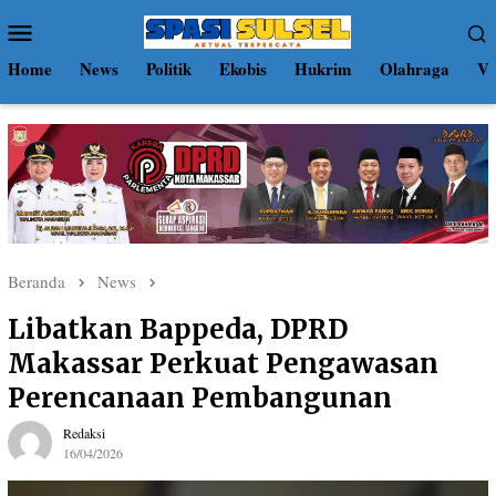
Loncat
Menu
ke
Mobile
konten
Home
News
Politik
Ekobis
Hukrim
Olahraga
Vi
Beranda
News
Libatkan Bappeda, DPRD
Makassar Perkuat Pengawasan
Perencanaan Pembangunan
Redaksi
16/04/2026