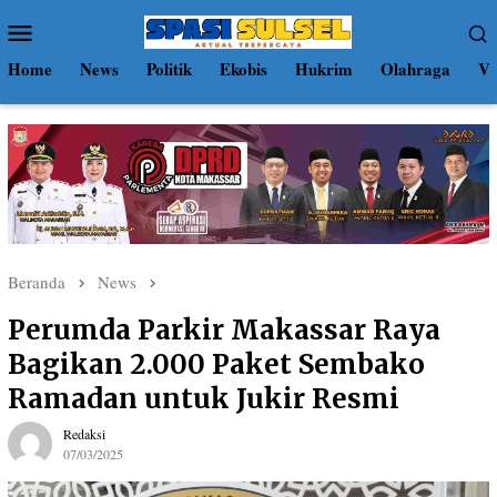
Loncat
Menu
ke
Mobile
konten
Home
News
Politik
Ekobis
Hukrim
Olahraga
Vi
Beranda
News
Perumda Parkir Makassar Raya
Bagikan 2.000 Paket Sembako
Ramadan untuk Jukir Resmi
Redaksi
07/03/2025