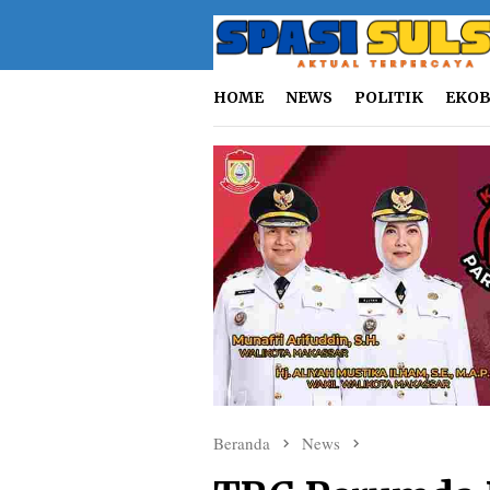
Loncat
ke
konten
HOME
NEWS
POLITIK
EKOB
Beranda
News