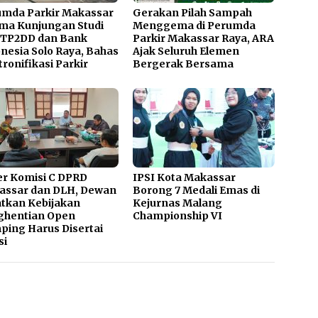
umda Parkir Makassar
Gerakan Pilah Sampah
ma Kunjungan Studi
Menggema di Perumda
 TP2DD dan Bank
Parkir Makassar Raya, ARA
nesia Solo Raya, Bahas
Ajak Seluruh Elemen
tronifikasi Parkir
Bergerak Bersama
r Komisi C DPRD
IPSI Kota Makassar
assar dan DLH, Dewan
Borong 7 Medali Emas di
tkan Kebijakan
Kejurnas Malang
ghentian Open
Championship VI
ing Harus Disertai
si