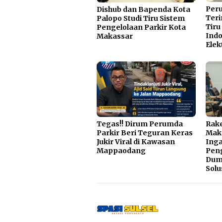
Per
Dishub dan Bapenda Kota
Teri
Palopo Studi Tiru Sistem
Tiru
Pengelolaan Parkir Kota
Indo
Makassar
Elek
Tegas!! Dirum Perumda
Rake
Parkir Beri Teguran Keras
Mak
Jukir Viral di Kawasan
Inga
Mappaodang
Pen
Dump
Solu