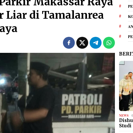
Parkir Makassar Raya
PE
r Liar di Tamalanrea
KO
naya
A
P
BERI
NEWS
Dishu
Studi