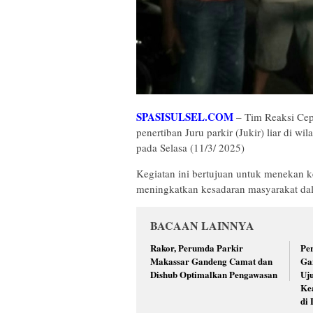
SPASISULSEL.COM
– Tim Reaksi Cep
penertiban Juru parkir (Jukir) liar di w
pada Selasa (11/3/ 2025)
Kegiatan ini bertujuan untuk menekan keb
meningkatkan kesadaran masyarakat da
BACAAN LAINNYA
Rakor, Perumda Parkir
Pe
Makassar Gandeng Camat dan
Ga
Dishub Optimalkan Pengawasan
Uj
Ke
di 