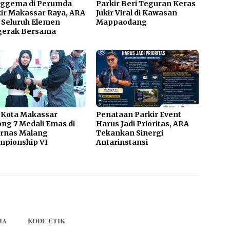
ggema di Perumda
Parkir Beri Teguran Keras
ir Makassar Raya, ARA
Jukir Viral di Kawasan
 Seluruh Elemen
Mappaodang
gerak Bersama
 Kota Makassar
Penataan Parkir Event
ng 7 Medali Emas di
Harus Jadi Prioritas, ARA
urnas Malang
Tekankan Sinergi
mpionship VI
Antarinstansi
IA
KODE ETIK