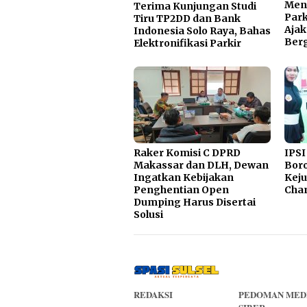
Men
Terima Kunjungan Studi
Park
Tiru TP2DD dan Bank
Ajak
Indonesia Solo Raya, Bahas
Ber
Elektronifikasi Parkir
Raker Komisi C DPRD
IPSI
Makassar dan DLH, Dewan
Boro
Ingatkan Kebijakan
Kej
Penghentian Open
Cha
Dumping Harus Disertai
Solusi
REDAKSI
PEDOMAN MED