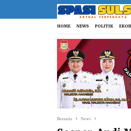
Loncat
ke
konten
HOME
NEWS
POLITIK
EKOB
Beranda
News