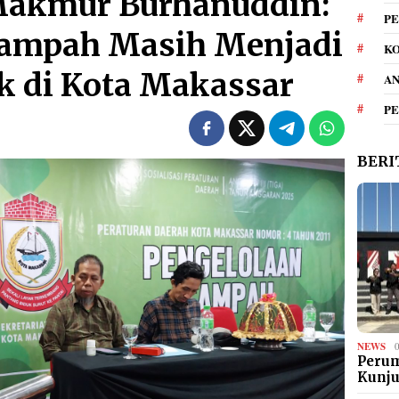
 Makmur Burhanuddin:
PE
Sampah Masih Menjadi
KO
k di Kota Makassar
A
P
BERI
NEWS
Perum
Kunj