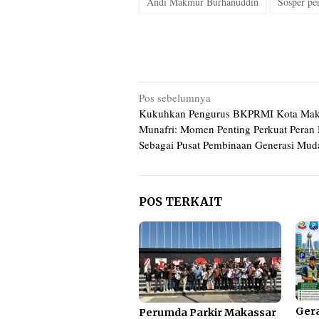
Andi Makmur Burhanuddin
Sosper pe
Navigasi
Pos sebelumnya
Kukuhkan Pengurus BKPRMI Kota Maka
pos
Munafri: Momen Penting Perkuat Peran 
Sebagai Pusat Pembinaan Generasi Mud
POS TERKAIT
Ger
Perumda Parkir Makassar