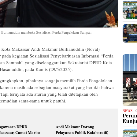
Burhanuddin membuka Sosialisasi Perda Pengelolaan Sampah
Kota Makassar Andi Makmur Burhanuddin (Noval)
ada kegiatan Sosialisasi Penyebarluasan Informasi “Perda
an Sampah” yang diselenggarakan Sekretariat DPRD Kota
n Hasanuddin, pada Kamis (29/5/2025).
ngkapkan, pihaknya sengaja memilih Perda Pengelolaan
karena masih ada sebagian masyarakat yang berfikir bahwa
api ternyata ada aturan yang telah ditetapkan oleh
emudian sama-sama untuk patuhi.
NEWS
Perum
Kunj
ngawasan DPRD
Andi Makmur Dorong
kassaar, Camat Mariso
Pelayanan Publik Kolaboratif,