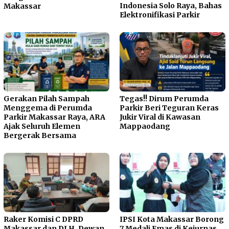
Indonesia Solo Raya, Bahas
Makassar
Elektronifikasi Parkir
Gerakan Pilah Sampah
Tegas!! Dirum Perumda
Menggema di Perumda
Parkir Beri Teguran Keras
Parkir Makassar Raya, ARA
Jukir Viral di Kawasan
Ajak Seluruh Elemen
Mappaodang
Bergerak Bersama
Raker Komisi C DPRD
IPSI Kota Makassar Borong
Makassar dan DLH, Dewan
7 Medali Emas di Kejurnas