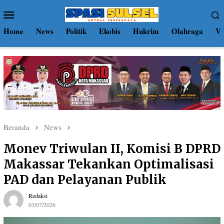
Loncat
Menu
ke
Mobile
konten
Home
News
Politik
Ekobis
Hukrim
Olahraga
Vi
Beranda
News
Monev Triwulan II, Komisi B DPRD
Makassar Tekankan Optimalisasi
PAD dan Pelayanan Publik
Redaksi
03/07/2026