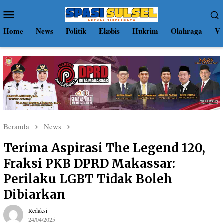
Loncat
Menu
ke
Mobile
konten
Home
News
Politik
Ekobis
Hukrim
Olahraga
Vi
Beranda
News
Terima Aspirasi The Legend 120,
Fraksi PKB DPRD Makassar:
Perilaku LGBT Tidak Boleh
Dibiarkan
Redaksi
24/04/2025