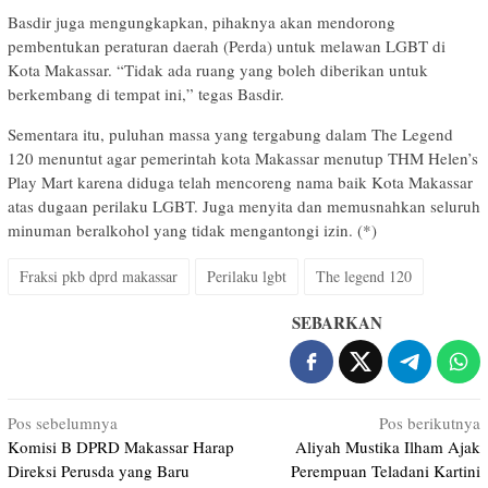
Basdir juga mengungkapkan, pihaknya akan mendorong
pembentukan peraturan daerah (Perda) untuk melawan LGBT di
Kota Makassar. “Tidak ada ruang yang boleh diberikan untuk
berkembang di tempat ini,” tegas Basdir.
Sementara itu, puluhan massa yang tergabung dalam The Legend
120 menuntut agar pemerintah kota Makassar menutup THM Helen’s
Play Mart karena diduga telah mencoreng nama baik Kota Makassar
atas dugaan perilaku LGBT. Juga menyita dan memusnahkan seluruh
minuman beralkohol yang tidak mengantongi izin. (*)
Fraksi pkb dprd makassar
Perilaku lgbt
The legend 120
SEBARKAN
Navigasi
Pos sebelumnya
Pos berikutnya
Komisi B DPRD Makassar Harap
Aliyah Mustika Ilham Ajak
pos
Direksi Perusda yang Baru
Perempuan Teladani Kartini